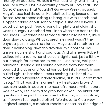
money on doctors.” He said it with authority. With finality.
And for a while, I let his certainty drown out my fear. The
Quiet Changes That Wouldn’t Go Away Weeks passed.
Maya’s face lost its color. Her clothes hung looser on her
frame. She stopped asking to hang out with friends and
stopped caring about school projects she once loved. I
watched her push food around her plate and claim she
wasn’t hungry. I watched her flinch when she bent to tie
her shoes. I watched her retreat further into herself, like a
door slowly closing. What scared me most wasn’t the
physical pain. It was the silence. Maya used to talk to me
about everything. Now she avoided eye contact. Her
answers came short and cautious. And whenever Robert
walked into a room, her shoulders tightened, just a little—
but enough for a mother to notice. One night, well past
midnight, I heard a soft sound coming from her room. I
opened the door and found her curled into herself, knees
pulled tight to her chest, tears soaking into her pillow.
“Mom,” she whispered, barely audible, “it hurts. I can’t make
it stop.” That was the moment my hesitation broke. A
Decision Made in Secret The next afternoon, while Robert
was at work, I told Maya to grab her jacket. She didn’t ask
questions. She just followed me to the car, moving slowly,
as if every step required effort. We drove to Clearview
Regional Hospital, a modest medical center on the edge of