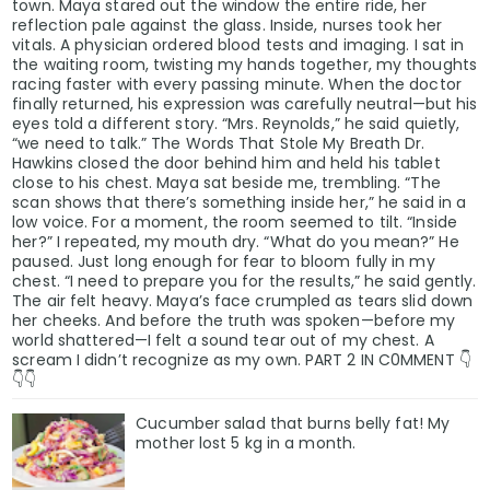
town. Maya stared out the window the entire ride, her
reflection pale against the glass. Inside, nurses took her
vitals. A physician ordered blood tests and imaging. I sat in
the waiting room, twisting my hands together, my thoughts
racing faster with every passing minute. When the doctor
finally returned, his expression was carefully neutral—but his
eyes told a different story. “Mrs. Reynolds,” he said quietly,
“we need to talk.” The Words That Stole My Breath Dr.
Hawkins closed the door behind him and held his tablet
close to his chest. Maya sat beside me, trembling. “The
scan shows that there’s something inside her,” he said in a
low voice. For a moment, the room seemed to tilt. “Inside
her?” I repeated, my mouth dry. “What do you mean?” He
paused. Just long enough for fear to bloom fully in my
chest. “I need to prepare you for the results,” he said gently.
The air felt heavy. Maya’s face crumpled as tears slid down
her cheeks. And before the truth was spoken—before my
world shattered—I felt a sound tear out of my chest. A
scream I didn’t recognize as my own. PART 2 IN C0MMENT 👇
👇👇
Cucumber salad that burns belly fat! My
mother lost 5 kg in a month.