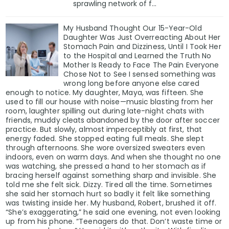
sprawling network of f...
My Husband Thought Our 15-Year-Old
Daughter Was Just Overreacting About Her
Stomach Pain and Dizziness, Until I Took Her
to the Hospital and Learned the Truth No
Mother Is Ready to Face The Pain Everyone
Chose Not to See I sensed something was
wrong long before anyone else cared
enough to notice. My daughter, Maya, was fifteen. She
used to fill our house with noise—music blasting from her
room, laughter spilling out during late-night chats with
friends, muddy cleats abandoned by the door after soccer
practice. But slowly, almost imperceptibly at first, that
energy faded. She stopped eating full meals. She slept
through afternoons. She wore oversized sweaters even
indoors, even on warm days. And when she thought no one
was watching, she pressed a hand to her stomach as if
bracing herself against something sharp and invisible. She
told me she felt sick. Dizzy. Tired all the time. Sometimes
she said her stomach hurt so badly it felt like something
was twisting inside her. My husband, Robert, brushed it off.
“She’s exaggerating,” he said one evening, not even looking
up from his phone. “Teenagers do that. Don’t waste time or